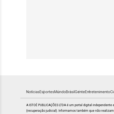
Notícias
Esportes
Mundo
Brasil
Gente
Entretenimento
C
A ISTOÉ PUBLICAÇÕES LTDA é um portal digital independente
(recuperação judicial). Informamos também que não realiza