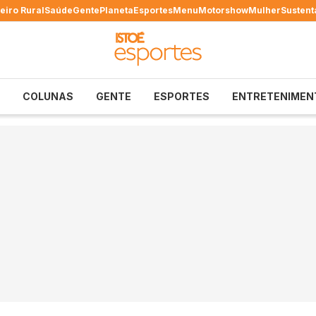
eiro Rural
Saúde
Gente
Planeta
Esportes
Menu
Motorshow
Mulher
Sustent
COLUNAS
GENTE
ESPORTES
ENTRETENIMEN