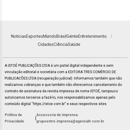
Notícias
Esportes
Mundo
Brasil
Gente
Entretenimento
Cidades
Ciência
Saúde
A ISTOÉ PUBLICAÇÕES LTDA é um portal digital independente e sem
vinculação editorial e societária com a EDITORA TRES COMÉRCIO DE
PUBLICACÕES LTDA (recuperação judicial). Informamos também que não
realizamos cobranças e que também não oferecemos cancelamento do
contrato de assinatura da revista impressa de nome ISTOÉ, tampouco
autorizamos terceiros a fazê-lo, nos responsabilizamos apenas pelo
conteúdo digital “https://istoe.com.br” e seus respectivos sites.
Política de
Assessoria de imprensa:
|
Privacidade
grupoentre.imprensa@agenciafr.com.br