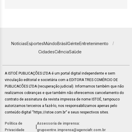
Notícias
Esportes
Mundo
Brasil
Gente
Entretenimento
Cidades
Ciência
Saúde
A ISTOÉ PUBLICAÇÕES LTDA é um portal digital independente e sem
vinculação editorial e societária com a EDITORA TRES COMÉRCIO DE
PUBLICACÕES LTDA (recuperação judicial). Informamos também que não
realizamos cobranças e que também não oferecemos cancelamento do
contrato de assinatura da revista impressa de nome ISTOÉ, tampouco
autorizamos terceiros a fazê-lo, nos responsabilizamos apenas pelo
conteúdo digital “https://istoe.com.br” e seus respectivos sites.
Política de
Assessoria de imprensa:
|
Privacidade
grupoentre.imprensa@agenciafr.com.br