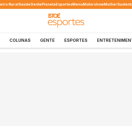
eiro Rural
Saúde
Gente
Planeta
Esportes
Menu
Motorshow
Mulher
Sustent
COLUNAS
GENTE
ESPORTES
ENTRETENIMEN