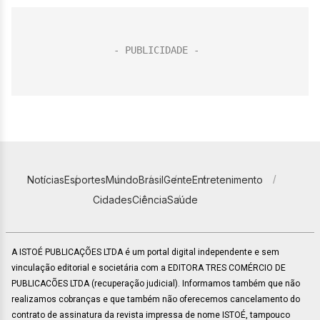
Notícias
Esportes
Mundo
Brasil
Gente
Entretenimento
Cidades
Ciência
Saúde
A ISTOÉ PUBLICAÇÕES LTDA é um portal digital independente e sem
vinculação editorial e societária com a EDITORA TRES COMÉRCIO DE
PUBLICACÕES LTDA (recuperação judicial). Informamos também que não
realizamos cobranças e que também não oferecemos cancelamento do
contrato de assinatura da revista impressa de nome ISTOÉ, tampouco