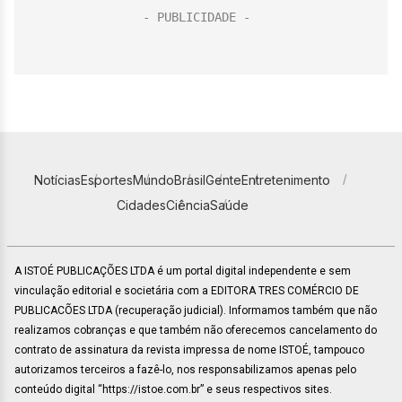
Notícias
Esportes
Mundo
Brasil
Gente
Entretenimento
Cidades
Ciência
Saúde
A ISTOÉ PUBLICAÇÕES LTDA é um portal digital independente e sem
vinculação editorial e societária com a EDITORA TRES COMÉRCIO DE
PUBLICACÕES LTDA (recuperação judicial). Informamos também que não
realizamos cobranças e que também não oferecemos cancelamento do
contrato de assinatura da revista impressa de nome ISTOÉ, tampouco
autorizamos terceiros a fazê-lo, nos responsabilizamos apenas pelo
conteúdo digital “https://istoe.com.br” e seus respectivos sites.