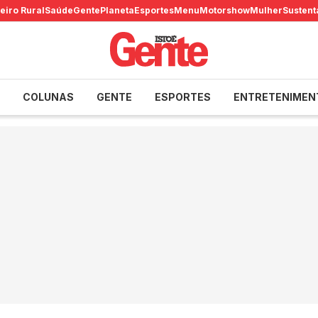
eiro Rural
Saúde
Gente
Planeta
Esportes
Menu
Motorshow
Mulher
Sustent
COLUNAS
GENTE
ESPORTES
ENTRETENIMEN