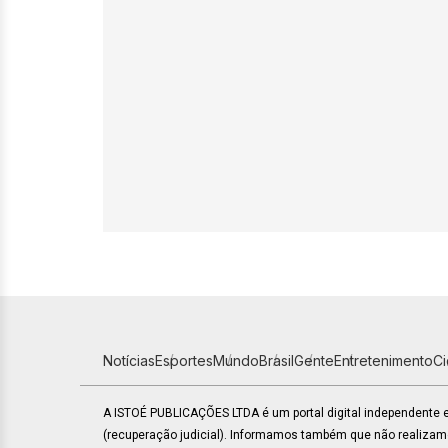
Notícias
Esportes
Mundo
Brasil
Gente
Entretenimento
C
A ISTOÉ PUBLICAÇÕES LTDA é um portal digital independente
(recuperação judicial). Informamos também que não realiza