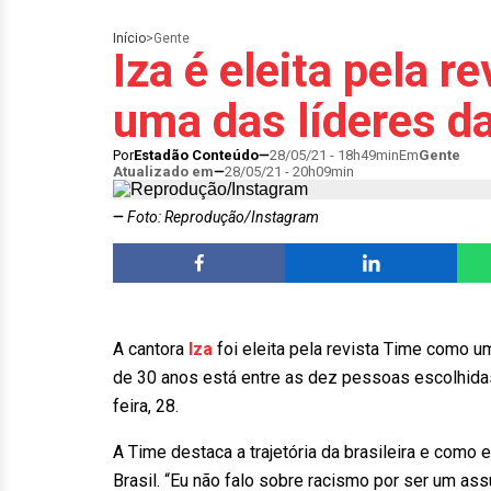
Início
>
Gente
Iza é eleita pela r
uma das líderes d
Por
Estadão Conteúdo
28/05/21 - 18h49min
Em
Gente
Atualizado em
28/05/21 - 20h09min
Foto: Reprodução/Instagram
A cantora
Iza
foi eleita pela revista Time como u
de 30 anos está entre as dez pessoas escolhidas 
feira, 28.
A Time destaca a trajetória da brasileira e como
Brasil. “Eu não falo sobre racismo por ser um as