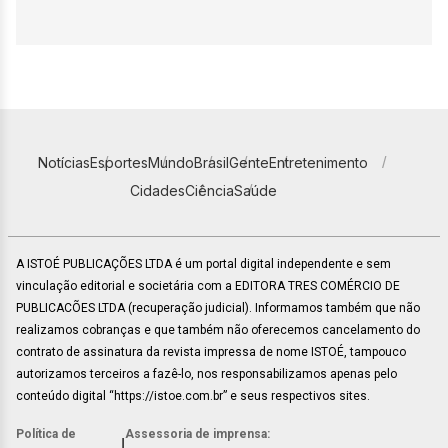
Notícias
Esportes
Mundo
Brasil
Gente
Entretenimento
Cidades
Ciência
Saúde
A ISTOÉ PUBLICAÇÕES LTDA é um portal digital independente e sem
vinculação editorial e societária com a EDITORA TRES COMÉRCIO DE
PUBLICACÕES LTDA (recuperação judicial). Informamos também que não
realizamos cobranças e que também não oferecemos cancelamento do
contrato de assinatura da revista impressa de nome ISTOÉ, tampouco
autorizamos terceiros a fazê-lo, nos responsabilizamos apenas pelo
conteúdo digital “https://istoe.com.br” e seus respectivos sites.
Política de
Assessoria de imprensa:
|