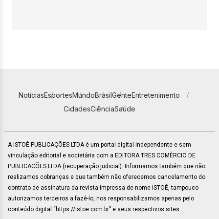
Notícias
Esportes
Mundo
Brasil
Gente
Entretenimento
Cidades
Ciência
Saúde
A ISTOÉ PUBLICAÇÕES LTDA é um portal digital independente e sem
vinculação editorial e societária com a EDITORA TRES COMÉRCIO DE
PUBLICACÕES LTDA (recuperação judicial). Informamos também que não
realizamos cobranças e que também não oferecemos cancelamento do
contrato de assinatura da revista impressa de nome ISTOÉ, tampouco
autorizamos terceiros a fazê-lo, nos responsabilizamos apenas pelo
conteúdo digital “https://istoe.com.br” e seus respectivos sites.