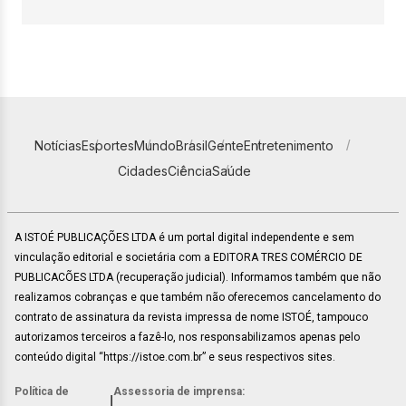
Notícias
Esportes
Mundo
Brasil
Gente
Entretenimento
Cidades
Ciência
Saúde
A ISTOÉ PUBLICAÇÕES LTDA é um portal digital independente e sem
vinculação editorial e societária com a EDITORA TRES COMÉRCIO DE
PUBLICACÕES LTDA (recuperação judicial). Informamos também que não
realizamos cobranças e que também não oferecemos cancelamento do
contrato de assinatura da revista impressa de nome ISTOÉ, tampouco
autorizamos terceiros a fazê-lo, nos responsabilizamos apenas pelo
conteúdo digital “https://istoe.com.br” e seus respectivos sites.
Política de
Assessoria de imprensa:
|