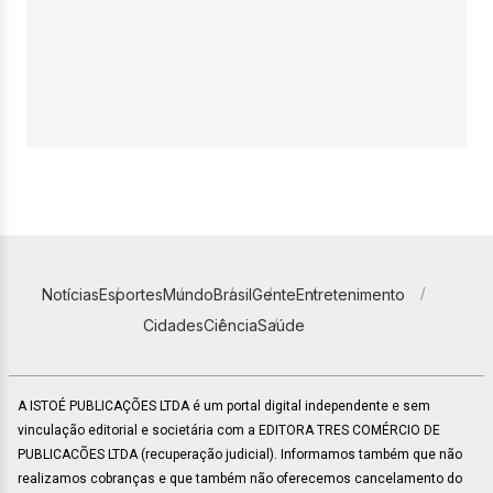
Notícias
Esportes
Mundo
Brasil
Gente
Entretenimento
Cidades
Ciência
Saúde
A ISTOÉ PUBLICAÇÕES LTDA é um portal digital independente e sem
vinculação editorial e societária com a EDITORA TRES COMÉRCIO DE
PUBLICACÕES LTDA (recuperação judicial). Informamos também que não
realizamos cobranças e que também não oferecemos cancelamento do