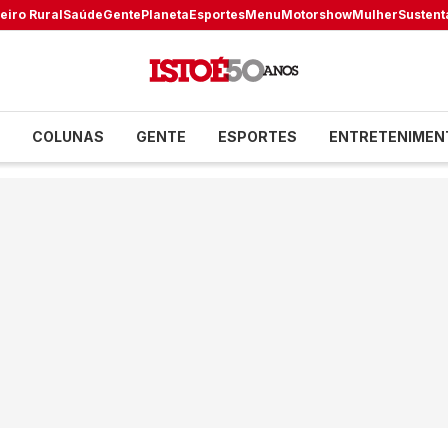
eiro Rural
Saúde
Gente
Planeta
Esportes
Menu
Motorshow
Mulher
Sustent
COLUNAS
GENTE
ESPORTES
ENTRETENIMEN