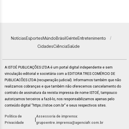
Notícias
Esportes
Mundo
Brasil
Gente
Entretenimento
Cidades
Ciência
Saúde
A ISTOÉ PUBLICAÇÕES LTDA é um portal digital independente e sem
vinculação editorial e societária com a EDITORA TRES COMÉRCIO DE
PUBLICACÕES LTDA (recuperação judicial). Informamos também que não
realizamos cobranças e que também não oferecemos cancelamento do
contrato de assinatura da revista impressa de nome ISTOÉ, tampouco
autorizamos terceiros a fazê-lo, nos responsabilizamos apenas pelo
conteúdo digital “https://istoe.com.br” e seus respectivos sites.
Política de
Assessoria de imprensa:
|
Privacidade
grupoentre.imprensa@agenciafr.com.br