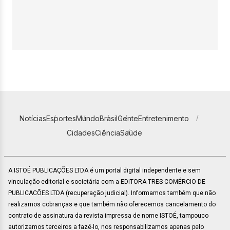
Notícias
Esportes
Mundo
Brasil
Gente
Entretenimento
Cidades
Ciência
Saúde
A ISTOÉ PUBLICAÇÕES LTDA é um portal digital independente e sem
vinculação editorial e societária com a EDITORA TRES COMÉRCIO DE
PUBLICACÕES LTDA (recuperação judicial). Informamos também que não
realizamos cobranças e que também não oferecemos cancelamento do
contrato de assinatura da revista impressa de nome ISTOÉ, tampouco
autorizamos terceiros a fazê-lo, nos responsabilizamos apenas pelo