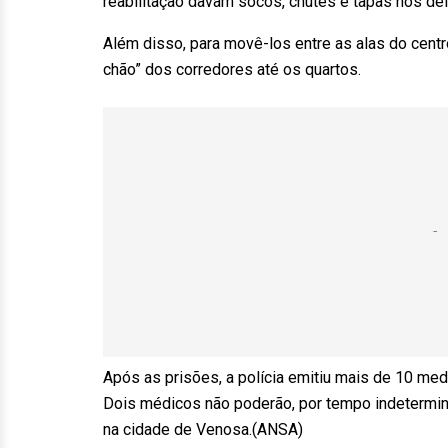
reabilitação davam socos, chutes e tapas nos de
Além disso, para movê-los entre as alas do centro
chão” dos corredores até os quartos.
Após as prisões, a polícia emitiu mais de 10 medi
Dois médicos não poderão, por tempo indetermina
na cidade de Venosa.(ANSA)