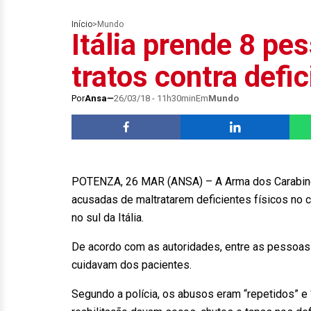
Início
>
Mundo
Itália prende 8 pe
tratos contra defi
Por
Ansa
26/03/18 - 11h30min
Em
Mundo
POTENZA, 26 MAR (ANSA) – A Arma dos Carabineir
acusadas de maltratarem deficientes físicos no ce
no sul da Itália.
De acordo com as autoridades, entre as pessoas 
cuidavam dos pacientes.
Segundo a polícia, os abusos eram “repetidos” e 