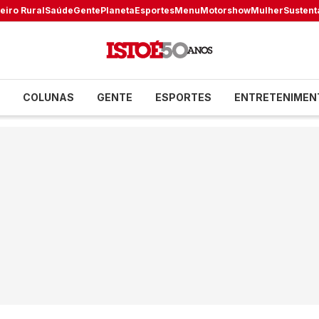
eiro Rural
Saúde
Gente
Planeta
Esportes
Menu
Motorshow
Mulher
Sustent
COLUNAS
GENTE
ESPORTES
ENTRETENIMEN