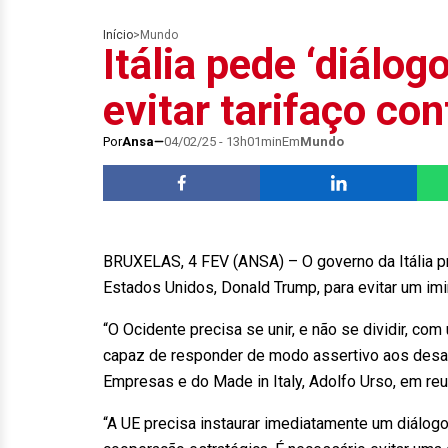
Início
>
Mundo
Itália pede ‘diálo
evitar tarifaço con
Por
Ansa
04/02/25 - 13h01min
Em
Mundo
BRUXELAS, 4 FEV (ANSA) – O governo da Itália pr
Estados Unidos, Donald Trump, para evitar um im
“O Ocidente precisa se unir, e não se dividir, com
capaz de responder de modo assertivo aos desafi
Empresas e do Made in Italy, Adolfo Urso, em reu
“A UE precisa instaurar imediatamente um diálog