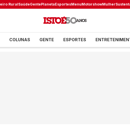
eiro Rural
Saúde
Gente
Planeta
Esportes
Menu
Motorshow
Mulher
Sustent
COLUNAS
GENTE
ESPORTES
ENTRETENIMEN