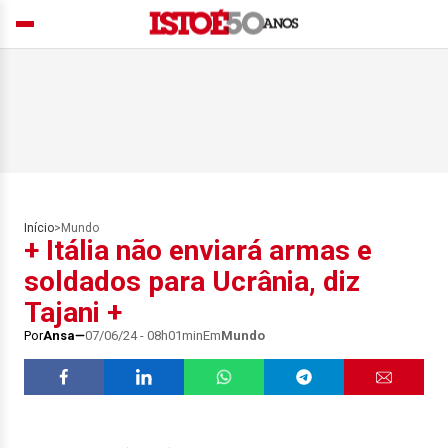
Início
>
Mundo
+ Itália não enviará armas e
soldados para Ucrânia, diz
Tajani +
Por
Ansa
07/06/24 - 08h01min
Em
Mundo