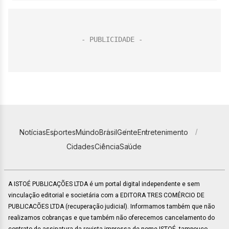
Notícias
Esportes
Mundo
Brasil
Gente
Entretenimento
Cidades
Ciência
Saúde
A ISTOÉ PUBLICAÇÕES LTDA é um portal digital independente e sem
vinculação editorial e societária com a EDITORA TRES COMÉRCIO DE
PUBLICACÕES LTDA (recuperação judicial). Informamos também que não
realizamos cobranças e que também não oferecemos cancelamento do
contrato de assinatura da revista impressa de nome ISTOÉ, tampouco