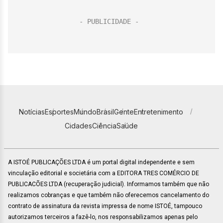
Notícias
Esportes
Mundo
Brasil
Gente
Entretenimento
Cidades
Ciência
Saúde
A ISTOÉ PUBLICAÇÕES LTDA é um portal digital independente e sem
vinculação editorial e societária com a EDITORA TRES COMÉRCIO DE
PUBLICACÕES LTDA (recuperação judicial). Informamos também que não
realizamos cobranças e que também não oferecemos cancelamento do
contrato de assinatura da revista impressa de nome ISTOÉ, tampouco
autorizamos terceiros a fazê-lo, nos responsabilizamos apenas pelo