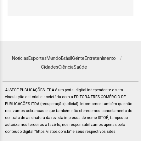
Notícias
Esportes
Mundo
Brasil
Gente
Entretenimento
Cidades
Ciência
Saúde
A ISTOÉ PUBLICAÇÕES LTDA é um portal digital independente e sem
vinculação editorial e societária com a EDITORA TRES COMÉRCIO DE
PUBLICACÕES LTDA (recuperação judicial). Informamos também que não
realizamos cobranças e que também não oferecemos cancelamento do
contrato de assinatura da revista impressa de nome ISTOÉ, tampouco
autorizamos terceiros a fazê-lo, nos responsabilizamos apenas pelo
conteúdo digital “https://istoe.com.br” e seus respectivos sites.