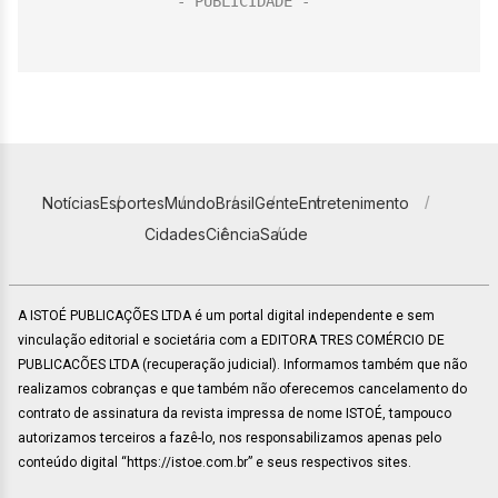
Notícias
Esportes
Mundo
Brasil
Gente
Entretenimento
Cidades
Ciência
Saúde
A ISTOÉ PUBLICAÇÕES LTDA é um portal digital independente e sem
vinculação editorial e societária com a EDITORA TRES COMÉRCIO DE
PUBLICACÕES LTDA (recuperação judicial). Informamos também que não
realizamos cobranças e que também não oferecemos cancelamento do
contrato de assinatura da revista impressa de nome ISTOÉ, tampouco
autorizamos terceiros a fazê-lo, nos responsabilizamos apenas pelo
conteúdo digital “https://istoe.com.br” e seus respectivos sites.