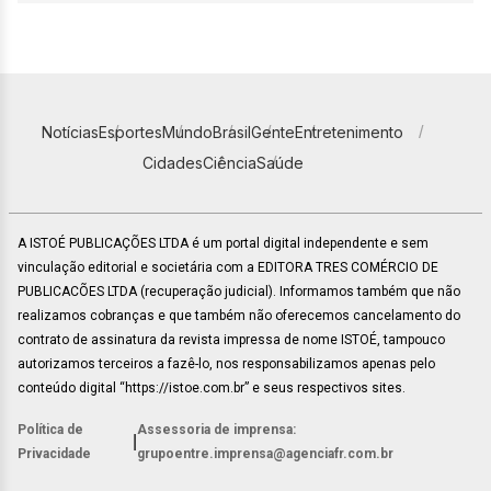
Notícias
Esportes
Mundo
Brasil
Gente
Entretenimento
Cidades
Ciência
Saúde
A ISTOÉ PUBLICAÇÕES LTDA é um portal digital independente e sem
vinculação editorial e societária com a EDITORA TRES COMÉRCIO DE
PUBLICACÕES LTDA (recuperação judicial). Informamos também que não
realizamos cobranças e que também não oferecemos cancelamento do
contrato de assinatura da revista impressa de nome ISTOÉ, tampouco
autorizamos terceiros a fazê-lo, nos responsabilizamos apenas pelo
conteúdo digital “https://istoe.com.br” e seus respectivos sites.
Política de
Assessoria de imprensa:
|
Privacidade
grupoentre.imprensa@agenciafr.com.br