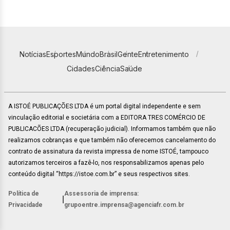
Notícias
Esportes
Mundo
Brasil
Gente
Entretenimento
Cidades
Ciência
Saúde
A ISTOÉ PUBLICAÇÕES LTDA é um portal digital independente e sem
vinculação editorial e societária com a EDITORA TRES COMÉRCIO DE
PUBLICACÕES LTDA (recuperação judicial). Informamos também que não
realizamos cobranças e que também não oferecemos cancelamento do
contrato de assinatura da revista impressa de nome ISTOÉ, tampouco
autorizamos terceiros a fazê-lo, nos responsabilizamos apenas pelo
conteúdo digital “https://istoe.com.br” e seus respectivos sites.
Política de
Assessoria de imprensa:
|
Privacidade
grupoentre.imprensa@agenciafr.com.br