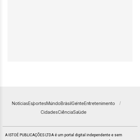
Notícias
Esportes
Mundo
Brasil
Gente
Entretenimento
Cidades
Ciência
Saúde
A ISTOÉ PUBLICAÇÕES LTDA é um portal digital independente e sem