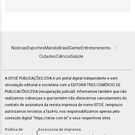
Notícias
Esportes
Mundo
Brasil
Gente
Entretenimento
Cidades
Ciência
Saúde
A ISTOÉ PUBLICAÇÕES LTDA é um portal digital independente e sem
vinculação editorial e societária com a EDITORA TRES COMÉRCIO DE
PUBLICACÕES LTDA (recuperação judicial). Informamos também que não
realizamos cobranças e que também não oferecemos cancelamento do
contrato de assinatura da revista impressa de nome ISTOÉ, tampouco
autorizamos terceiros a fazê-lo, nos responsabilizamos apenas pelo
conteúdo digital “https://istoe.com.br” e seus respectivos sites.
Política de
Assessoria de imprensa:
|