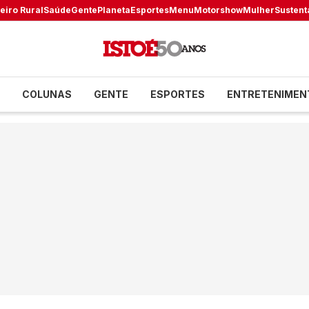
eiro Rural
Saúde
Gente
Planeta
Esportes
Menu
Motorshow
Mulher
Sustent
COLUNAS
GENTE
ESPORTES
ENTRETENIMEN