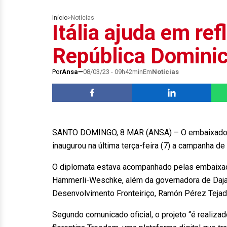
Início
>
Notícias
Itália ajuda em re
República Domini
Por
Ansa
08/03/23 - 09h42min
Em
Notícias
SANTO DOMINGO, 8 MAR (ANSA) – O embaixador da
inaugurou na última terça-feira (7) a campanha d
O diplomata estava acompanhado pelas embaixador
Hämmerli-Weschke, além da governadora de Dajab
Desenvolvimento Fronteiriço, Ramón Pérez Teja
Segundo comunicado oficial, o projeto “é realiza