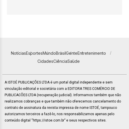
Notícias
Esportes
Mundo
Brasil
Gente
Entretenimento
Cidades
Ciência
Saúde
A ISTOÉ PUBLICAÇÕES LTDA é um portal digital independente e sem
vinculação editorial e societária com a EDITORA TRES COMÉRCIO DE
PUBLICACÕES LTDA (recuperação judicial). Informamos também que não
realizamos cobranças e que também não oferecemos cancelamento do
contrato de assinatura da revista impressa de nome ISTOÉ, tampouco
autorizamos terceiros a fazê-lo, nos responsabilizamos apenas pelo
conteúdo digital “https://istoe.com.br” e seus respectivos sites.