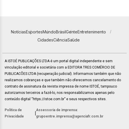
Notícias
Esportes
Mundo
Brasil
Gente
Entretenimento
Cidades
Ciência
Saúde
A ISTOÉ PUBLICAÇÕES LTDA é um portal digital independente e sem
vinculação editorial e societária com a EDITORA TRES COMÉRCIO DE
PUBLICACÕES LTDA (recuperação judicial). Informamos também que não
realizamos cobranças e que também não oferecemos cancelamento do
contrato de assinatura da revista impressa de nome ISTOÉ, tampouco
autorizamos terceiros a fazê-lo, nos responsabilizamos apenas pelo
conteúdo digital “https://istoe.com.br” e seus respectivos sites.
Política de
Assessoria de imprensa:
|
Privacidade
grupoentre.imprensa@agenciafr.com.br