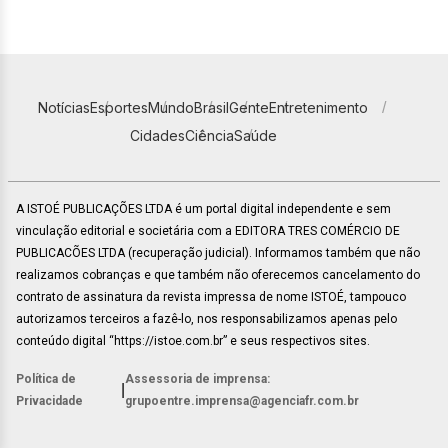
Notícias
Esportes
Mundo
Brasil
Gente
Entretenimento
Cidades
Ciência
Saúde
A ISTOÉ PUBLICAÇÕES LTDA é um portal digital independente e sem
vinculação editorial e societária com a EDITORA TRES COMÉRCIO DE
PUBLICACÕES LTDA (recuperação judicial). Informamos também que não
realizamos cobranças e que também não oferecemos cancelamento do
contrato de assinatura da revista impressa de nome ISTOÉ, tampouco
autorizamos terceiros a fazê-lo, nos responsabilizamos apenas pelo
conteúdo digital “https://istoe.com.br” e seus respectivos sites.
Política de
Assessoria de imprensa:
|
Privacidade
grupoentre.imprensa@agenciafr.com.br