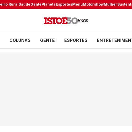
eiro Rural
Saúde
Gente
Planeta
Esportes
Menu
Motorshow
Mulher
Sustent
COLUNAS
GENTE
ESPORTES
ENTRETENIMEN