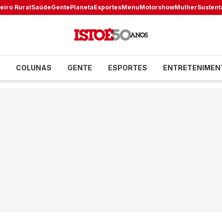
eiro Rural
Saúde
Gente
Planeta
Esportes
Menu
Motorshow
Mulher
Sustent
COLUNAS
GENTE
ESPORTES
ENTRETENIMEN