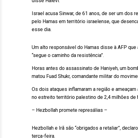
disse Halevi.
Israel acusa Sinwar, de 61 anos, de ser um dos 
pelo Hamas em território israelense, que desen
esse dia.
Um alto responsável do Hamas disse à AFP que
“segue o caminho da resistência”.
Horas antes do assassinato de Haniyeh, um bomba
matou Fuad Shukr, comandante militar do moviment
Os dois ataques inflamaram a região e ameaçam a
no estreito território palestino de 2,4 milhões de 
– Hezbollah promete represálias –
Hezbollah e Irã são “obrigados a retaliar”, decl
terça-feira.