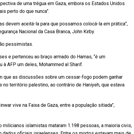
spectiva de uma trégua em Gaza, embora os Estados Unidos
is perto do que nunca”.
as devem aceitá-la para que possamos colocá-la em prática”,
egurança Nacional da Casa Branca, John Kirby.
ão pessimistas.
nses e pertenceu ao braço armado do Hamas, “é um
u à AFP um deles, Mohammed al Sharif.
tam que as discussões sobre um cessar-fogo podem ganhar
no território palestino, ao contrário de Haniyeh, que estava
inwar vive na Faixa de Gaza, entre a população sitiada”,
 milicianos islamistas mataram 1.198 pessoas, a maioria civis,
 dados oficiais israelenses. Entre os mortos estavam mais de