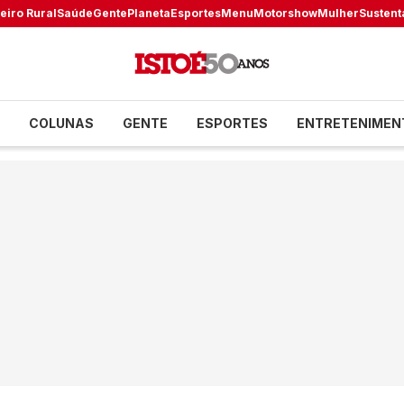
eiro Rural
Saúde
Gente
Planeta
Esportes
Menu
Motorshow
Mulher
Sustent
COLUNAS
GENTE
ESPORTES
ENTRETENIMEN