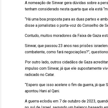
A nomeação de Sinwar gera dúvidas sobre a per
tenham considerado nesta quarta que ela está “ma
“Há uma boa proposta para as duas partes e amb
disse a jornalistas o porta-voz do Conselho de S
Contudo, muitos moradores da Faixa de Gaza est
Sinwar, que passou 23 anos nas prisões israele
combatente, como fará negociações?”, questiono
Por outro lado, outros cidadãos de Gaza acredi
impulso com Sinwar, já que ele supostamente vive 
radicado no Catar.
“Espero que isso acelere o fim da guerra, já que S
apontou Hani al Qani.
A guerra eclodiu em 7 de outubro de 2023, quando
no sul de Israel, segundo um balanço baseado em