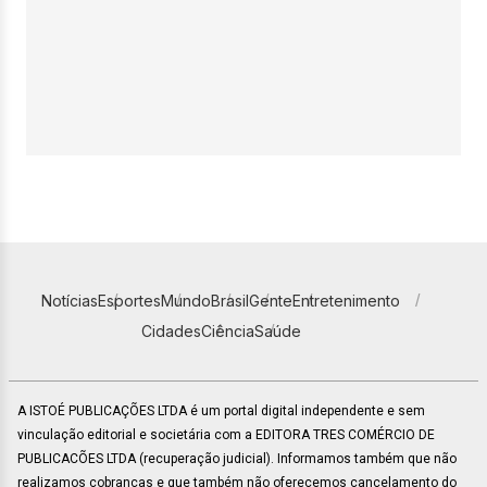
Notícias
Esportes
Mundo
Brasil
Gente
Entretenimento
Cidades
Ciência
Saúde
A ISTOÉ PUBLICAÇÕES LTDA é um portal digital independente e sem
vinculação editorial e societária com a EDITORA TRES COMÉRCIO DE
PUBLICACÕES LTDA (recuperação judicial). Informamos também que não
realizamos cobranças e que também não oferecemos cancelamento do