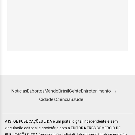
Notícias
Esportes
Mundo
Brasil
Gente
Entretenimento
Cidades
Ciência
Saúde
A ISTOÉ PUBLICAÇÕES LTDA é um portal digital independente e sem
vinculação editorial e societária com a EDITORA TRES COMÉRCIO DE
PUBLICACÕES LTDA (recuperação judicial). Informamos também que não