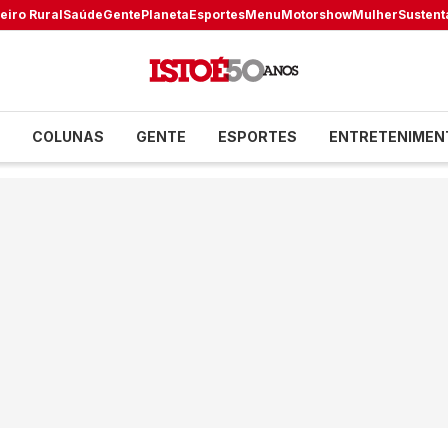
eiro Rural
Saúde
Gente
Planeta
Esportes
Menu
Motorshow
Mulher
Sustent
COLUNAS
GENTE
ESPORTES
ENTRETENIMEN