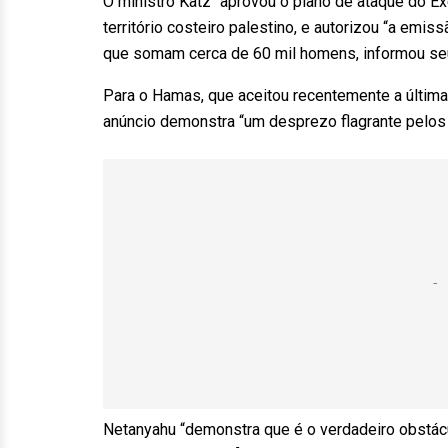
O ministro Katz “aprovou o plano de ataque do Ex
território costeiro palestino, e autorizou “a emi
que somam cerca de 60 mil homens, informou seu
Para o Hamas, que aceitou recentemente a últim
anúncio demonstra “um desprezo flagrante pelos
Netanyahu “demonstra que é o verdadeiro obstácu