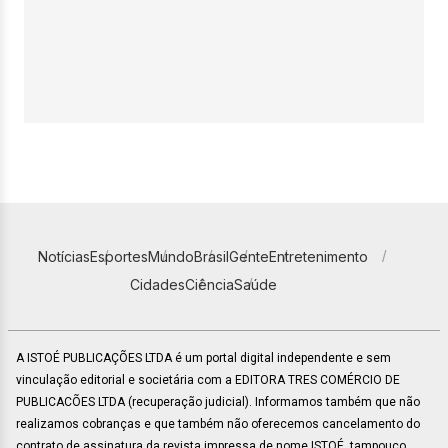
Notícias
Esportes
Mundo
Brasil
Gente
Entretenimento
Cidades
Ciência
Saúde
A ISTOÉ PUBLICAÇÕES LTDA é um portal digital independente e sem
vinculação editorial e societária com a EDITORA TRES COMÉRCIO DE
PUBLICACÕES LTDA (recuperação judicial). Informamos também que não
realizamos cobranças e que também não oferecemos cancelamento do
contrato de assinatura da revista impressa de nome ISTOÉ, tampouco