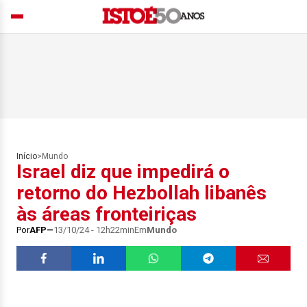
Início
>
Mundo
Israel diz que impedirá o
retorno do Hezbollah libanês
às áreas fronteiriças
Por
AFP
13/10/24 - 12h22min
Em
Mundo