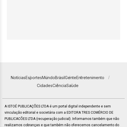
Notícias
Esportes
Mundo
Brasil
Gente
Entretenimento
Cidades
Ciência
Saúde
A ISTOÉ PUBLICAÇÕES LTDA é um portal digital independente e sem
vinculação editorial e societária com a EDITORA TRES COMÉRCIO DE
PUBLICACÕES LTDA (recuperação judicial). Informamos também que não
realizamos cobranças e que também não oferecemos cancelamento do