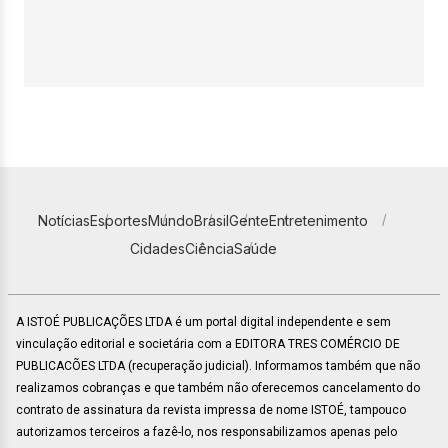
Notícias
Esportes
Mundo
Brasil
Gente
Entretenimento
Cidades
Ciência
Saúde
A ISTOÉ PUBLICAÇÕES LTDA é um portal digital independente e sem
vinculação editorial e societária com a EDITORA TRES COMÉRCIO DE
PUBLICACÕES LTDA (recuperação judicial). Informamos também que não
realizamos cobranças e que também não oferecemos cancelamento do
contrato de assinatura da revista impressa de nome ISTOÉ, tampouco
autorizamos terceiros a fazê-lo, nos responsabilizamos apenas pelo