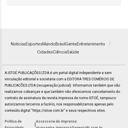
Notícias
Esportes
Mundo
Brasil
Gente
Entretenimento
Cidades
Ciência
Saúde
A ISTOÉ PUBLICAÇÕES LTDA é um portal digital independente e sem
vinculação editorial e societária com a EDITORA TRES COMÉRCIO DE
PUBLICACÕES LTDA (recuperação judicial). Informamos também que não
realizamos cobranças e que também não oferecemos cancelamento do
contrato de assinatura da revista impressa de nome ISTOÉ, tampouco
autorizamos terceiros a fazê-lo, nos responsabilizamos apenas pelo
conteúdo digital “https://istoe.com.br” e seus respectivos sites.
Política de
Assessoria de imprensa:
|
Privacidade
grupoentre.imprensa@agenciafr.com.br