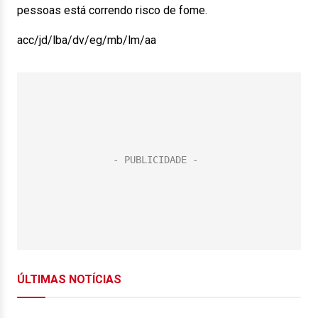
pessoas está correndo risco de fome.
acc/jd/lba/dv/eg/mb/lm/aa