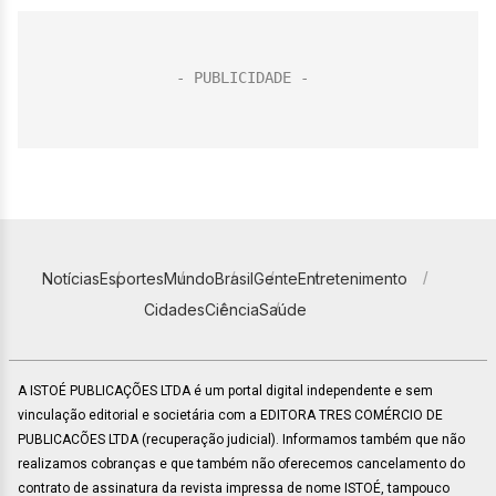
Notícias
Esportes
Mundo
Brasil
Gente
Entretenimento
Cidades
Ciência
Saúde
A ISTOÉ PUBLICAÇÕES LTDA é um portal digital independente e sem
vinculação editorial e societária com a EDITORA TRES COMÉRCIO DE
PUBLICACÕES LTDA (recuperação judicial). Informamos também que não
realizamos cobranças e que também não oferecemos cancelamento do
contrato de assinatura da revista impressa de nome ISTOÉ, tampouco