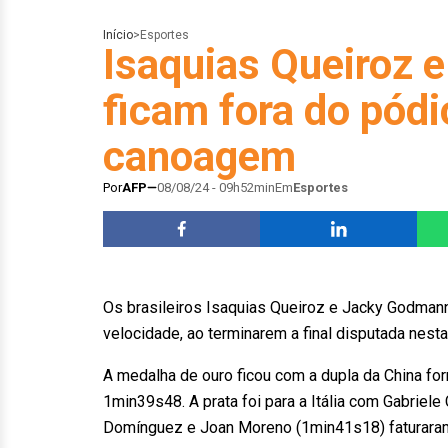
Início
>
Esportes
Isaquias Queiroz
ficam fora do pód
canoagem
Por
AFP
08/08/24 - 09h52min
Em
Esportes
Os brasileiros Isaquias Queiroz e Jacky Godman
velocidade, ao terminarem a final disputada nesta 
A medalha de ouro ficou com a dupla da China f
1min39s48. A prata foi para a Itália com Gabriel
Domínguez e Joan Moreno (1min41s18) faturaram