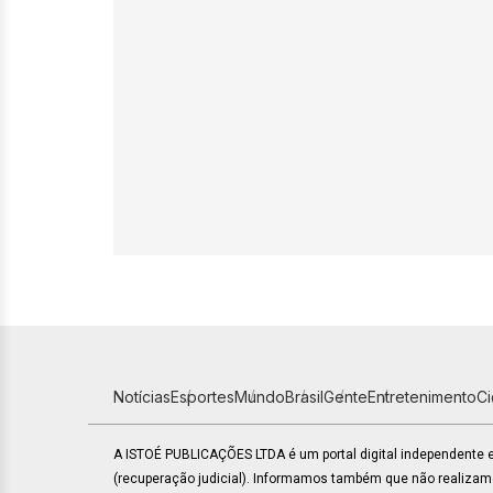
Notícias
Esportes
Mundo
Brasil
Gente
Entretenimento
C
A ISTOÉ PUBLICAÇÕES LTDA é um portal digital independente
(recuperação judicial). Informamos também que não realiza