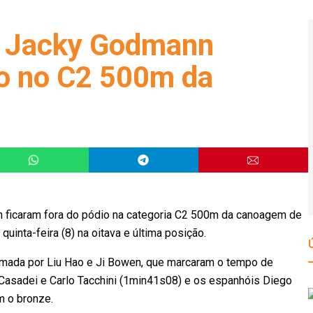
 e Jacky Godmann
io no C2 500m da
n ficaram fora do pódio na categoria C2 500m da canoagem de
quinta-feira (8) na oitava e última posição.
ormada por Liu Hao e Ji Bowen, que marcaram o tempo de
e Casadei e Carlo Tacchini (1min41s08) e os espanhóis Diego
 o bronze.