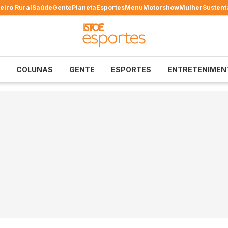
eiro Rural
Saúde
Gente
Planeta
Esportes
Menu
Motorshow
Mulher
Sustent
COLUNAS
GENTE
ESPORTES
ENTRETENIMEN