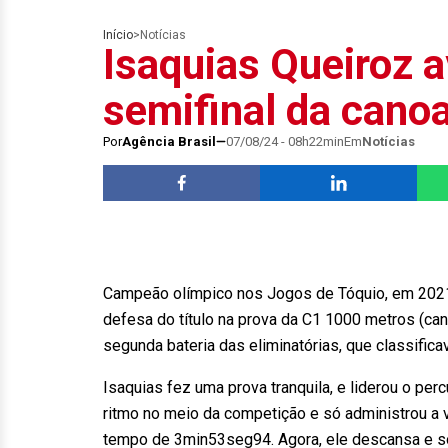
Início
>
Notícias
Isaquias Queiroz a
semifinal da canoa
Por
Agência Brasil
07/08/24 - 08h22min
Em
Notícias
Campeão olímpico nos Jogos de Tóquio, em 2021, o
defesa do título na prova da C1 1000 metros (can
segunda bateria das eliminatórias, que classifica
Isaquias fez uma prova tranquila, e liderou o perc
ritmo no meio da competição e só administrou a 
tempo de 3min53seg94. Agora, ele descansa e só va