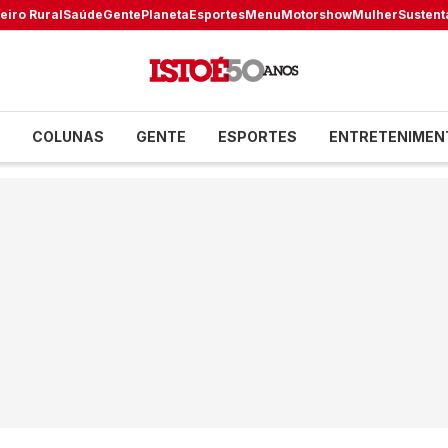
eiro Rural
Saúde
Gente
Planeta
Esportes
Menu
Motorshow
Mulher
Sustent
COLUNAS
GENTE
ESPORTES
ENTRETENIMEN