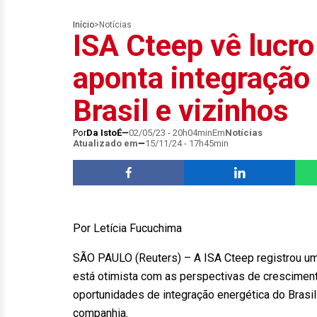
Início
>
Notícias
ISA Cteep vê lucro 
aponta integração
Brasil e vizinhos
Por
Da IstoÉ
02/05/23 - 20h04min
Em
Notícias
Atualizado em
15/11/24 - 17h45min
Por Letícia Fucuchima
SÃO PAULO (Reuters) – A ISA Cteep registrou um s
está otimista com as perspectivas de cresciment
oportunidades de integração energética do Brasi
companhia.