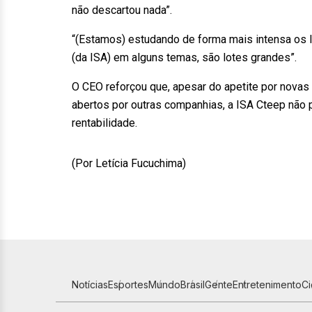
não descartou nada”.
“(Estamos) estudando de forma mais intensa os l
(da ISA) em alguns temas, são lotes grandes”.
O CEO reforçou que, apesar do apetite por novas
abertos por outras companhias, a ISA Cteep não
rentabilidade.
(Por Letícia Fucuchima)
Notícias
Esportes
Mundo
Brasil
Gente
Entretenimento
C