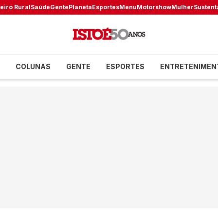
eiro Rural
Saúde
Gente
Planeta
Esportes
Menu
Motorshow
Mulher
Sustent
COLUNAS
GENTE
ESPORTES
ENTRETENIMEN