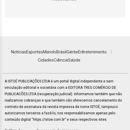
Notícias
Esportes
Mundo
Brasil
Gente
Entretenimento
Cidades
Ciência
Saúde
A ISTOÉ PUBLICAÇÕES LTDA é um portal digital independente e sem
vinculação editorial e societária com a EDITORA TRES COMÉRCIO DE
PUBLICACÕES LTDA (recuperação judicial). Informamos também que não
realizamos cobranças e que também não oferecemos cancelamento do
contrato de assinatura da revista impressa de nome ISTOÉ, tampouco
autorizamos terceiros a fazê-lo, nos responsabilizamos apenas pelo
conteúdo digital “https://istoe.com.br” e seus respectivos sites.