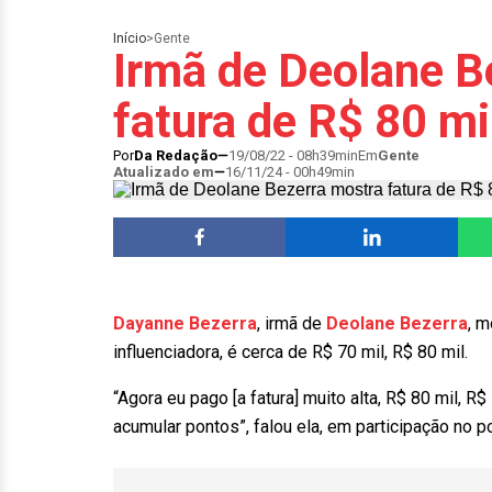
Início
>
Gente
Irmã de Deolane B
fatura de R$ 80 mil
Por
Da Redação
19/08/22 - 08h39min
Em
Gente
Atualizado em
16/11/24 - 00h49min
Dayanne Bezerra
, irmã de
Deolane Bezerra
, m
influenciadora, é cerca de R$ 70 mil, R$ 80 mil.
“Agora eu pago [a fatura] muito alta, R$ 80 mil, R
acumular pontos”, falou ela, em participação no 