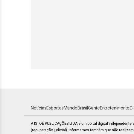
Notícias
Esportes
Mundo
Brasil
Gente
Entretenimento
C
A ISTOÉ PUBLICAÇÕES LTDA é um portal digital independente
(recuperação judicial). Informamos também que não realiza