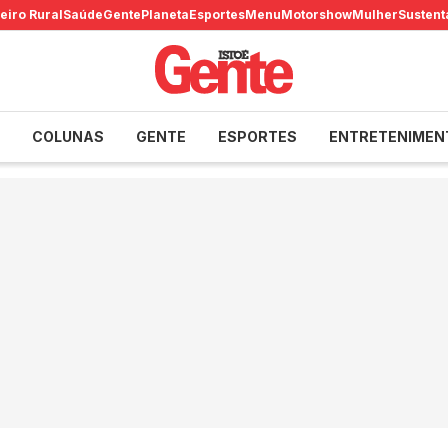
eiro Rural
Saúde
Gente
Planeta
Esportes
Menu
Motorshow
Mulher
Sustent
COLUNAS
GENTE
ESPORTES
ENTRETENIMEN