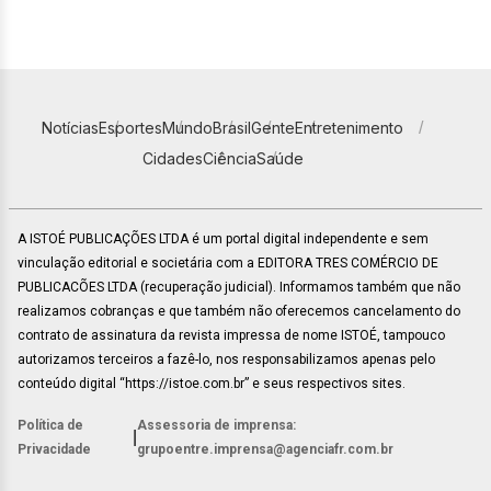
Notícias
Esportes
Mundo
Brasil
Gente
Entretenimento
Cidades
Ciência
Saúde
A ISTOÉ PUBLICAÇÕES LTDA é um portal digital independente e sem
vinculação editorial e societária com a EDITORA TRES COMÉRCIO DE
PUBLICACÕES LTDA (recuperação judicial). Informamos também que não
realizamos cobranças e que também não oferecemos cancelamento do
contrato de assinatura da revista impressa de nome ISTOÉ, tampouco
autorizamos terceiros a fazê-lo, nos responsabilizamos apenas pelo
conteúdo digital “https://istoe.com.br” e seus respectivos sites.
Política de
Assessoria de imprensa:
|
Privacidade
grupoentre.imprensa@agenciafr.com.br