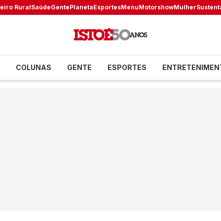
eiro Rural
Saúde
Gente
Planeta
Esportes
Menu
Motorshow
Mulher
Sustent
COLUNAS
GENTE
ESPORTES
ENTRETENIMEN