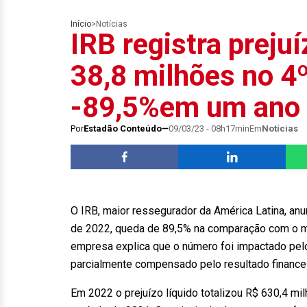
Início
>
Notícias
IRB registra prejuí
38,8 milhões no 4º
-89,5%em um ano
Por
Estadão Conteúdo
09/03/23 - 08h17min
Em
Notícias
O IRB, maior ressegurador da América Latina, anun
de 2022, queda de 89,5% na comparação com o m
empresa explica que o número foi impactado pelo
parcialmente compensado pelo resultado financei
Em 2022 o prejuízo líquido totalizou R$ 630,4 m