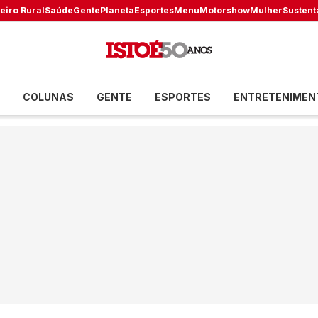
eiro Rural
Saúde
Gente
Planeta
Esportes
Menu
Motorshow
Mulher
Sustent
COLUNAS
GENTE
ESPORTES
ENTRETENIMEN