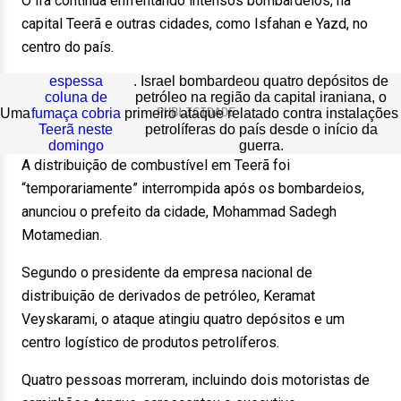
O Irã continua enfrentando intensos bombardeios, na
capital Teerã e outras cidades, como Isfahan e Yazd, no
centro do país.
espessa
. Israel bombardeou quatro depósitos de
coluna de
petróleo na região da capital iraniana, o
Uma
fumaça cobria
primeiro ataque relatado contra instalações
Teerã neste
petrolíferas do país desde o início da
domingo
guerra.
A distribuição de combustível em Teerã foi
“temporariamente” interrompida após os bombardeios,
anunciou o prefeito da cidade, Mohammad Sadegh
Motamedian.
Segundo o presidente da empresa nacional de
distribuição de derivados de petróleo, Keramat
Veyskarami, o ataque atingiu quatro depósitos e um
centro logístico de produtos petrolíferos.
Quatro pessoas morreram, incluindo dois motoristas de