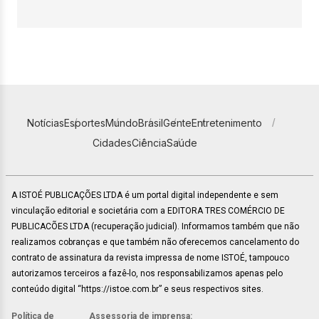
Notícias
Esportes
Mundo
Brasil
Gente
Entretenimento
Cidades
Ciência
Saúde
A ISTOÉ PUBLICAÇÕES LTDA é um portal digital independente e sem
vinculação editorial e societária com a EDITORA TRES COMÉRCIO DE
PUBLICACÕES LTDA (recuperação judicial). Informamos também que não
realizamos cobranças e que também não oferecemos cancelamento do
contrato de assinatura da revista impressa de nome ISTOÉ, tampouco
autorizamos terceiros a fazê-lo, nos responsabilizamos apenas pelo
conteúdo digital “https://istoe.com.br” e seus respectivos sites.
Política de
Assessoria de imprensa: